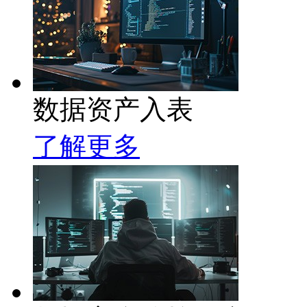
数据资产入表
了解更多