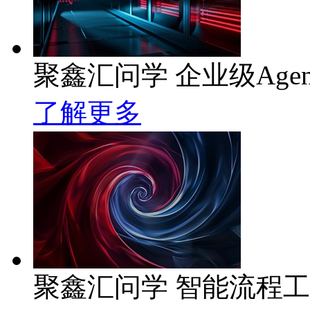
聚鑫汇问学 企业级Age
了解更多
聚鑫汇问学 智能流程