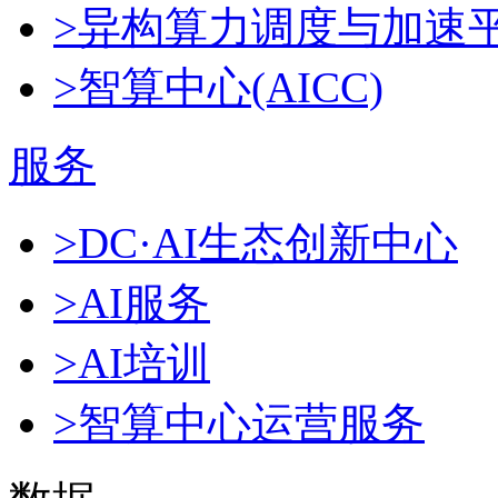
>异构算力调度与加速
>智算中心(AICC)
服务
>DC·AI生态创新中心
>AI服务
>AI培训
>智算中心运营服务