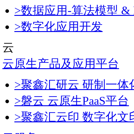
>数据应用-算法模型 & 
>数字化应用开发
云
云原生产品及应用平台
>聚鑫汇研云 研制一
>磐云 云原生PaaS平台
>聚鑫汇云印 数字化文