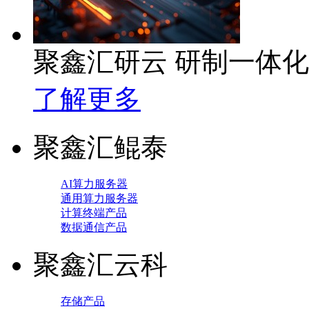
聚鑫汇研云 研制一体
了解更多
聚鑫汇鲲泰
AI算力服务器
通用算力服务器
计算终端产品
数据通信产品
聚鑫汇云科
存储产品