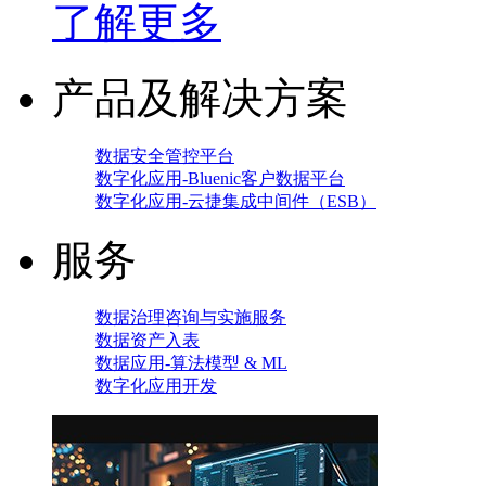
了解更多
产品及解决方案
数据安全管控平台
数字化应用-Bluenic客户数据平台
数字化应用-云捷集成中间件（ESB）
服务
数据治理咨询与实施服务
数据资产入表
数据应用-算法模型 & ML
数字化应用开发