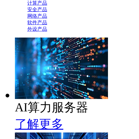
计算产品
安全产品
网络产品
软件产品
外设产品
AI算力服务器
了解更多