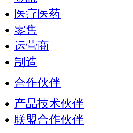
医疗医药
零售
运营商
制造
合作伙伴
产品技术伙伴
联盟合作伙伴