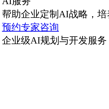
AI服务
帮助企业定制AI战略，培养
预约专家咨询
企业级AI规划与开发服务