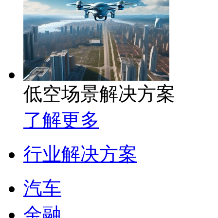
低空场景解决方案
了解更多
行业解决方案
汽车
金融