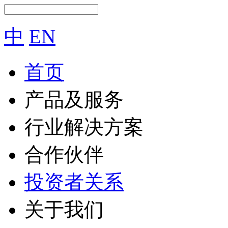
中
EN
首页
产品及服务
行业解决方案
合作伙伴
投资者关系
关于我们