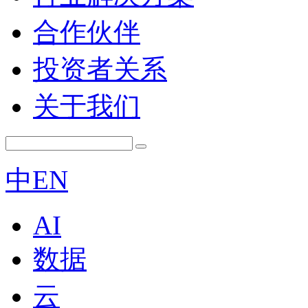
合作伙伴
投资者关系
关于我们
中
EN
AI
数据
云